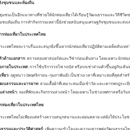
เชิงชุมชนและท้องถิ่น
งชุมชนเป็นอีกแนวทางที่ช่วยให้นักท่องเที่ยวได้เรียนรู้วัฒนธรรมและวิถีชีว
ชนท้องถิ่น การทำกิจกรรมเหล่านี้ยังช่วยสนับสนุนเศรษฐกิจชุมชนและส่งเสริ
ารท่องเที่ยวในประเทศไทย
ระเทศไทยจะราบรื่นและสนุกยิ่งขึ้นหากนักท่องเที่ยวปฏิบัติตามเคล็ดลับเหล่า
ตัวด้านเอกสาร
: ตรวจสอบพาสปอร์ตและวีซ่าก่อนเดินทาง โดยเฉพาะนักท่อง
างภายในประเทศ
: การใช้บริการรถไฟ รถบัส หรือรถเช่าส่วนตัวขึ้นอยู่กับ
ที่ยว
: ฤดูหนาว (พฤศจิกายน–กุมภาพันธ์) เป็นช่วงเวลาที่เหมาะสมที่สุดสำหร
วัฒนธรรมและมารยาท
: สวมเสื้อผ้าที่เหมาะสมเมื่อเข้าวัด และเคารพกฎระเบี
ล่วงหน้า
: จองที่พักและกิจกรรมล่วงหน้า โดยเฉพาะในช่วงเทศกาลหรือวัน
ท่องเที่ยวในประเทศไทย
ประเทศไทยไม่เพียงแต่สร้างความสนุกสนานและผ่อนคลาย แต่ยังให้ประโยชน์อื
ัฒนธรรมและประวัติศาสตร์
: เพิ่มความเข้าใจและความเคารพต่อวัฒนธรรมไท