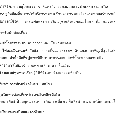
ขภาพจิต
: การอยู่ใกล้ธรรมชาติและกิจกรรมผ่อนคลายช่วยลดความเครียด
รษฐกิจท้องถิ่น
: การใช้บริการชุมชน ร้านอาหาร และโรงแรมช่วยสร้างรายได
บการณ์ชีวิต
: การผจญภัยและการเรียนรู้จากสิ่งแวดล้อมใหม่ ๆ เพิ่มมุมมองแ
รับนักท่องเที่ยว
อแม่น้ำเจ้าพระยา
: ชมวิวกรุงเทพฯ ในยามค่ำคืน
เขาไฟดอยอินทนนท์
: สัมผัสอากาศเย็นและธรรมชาติบนยอดเขาที่สูงที่สุดใน
นและดำน้ำลึกที่หมู่เกาะพีพี
: ชมปะการังและสัตว์น้ำหลากหลายชนิด
ู้ทำอาหารไทย
: เข้าร่วมคลาสทำอาหารพื้นเมือง
กโฮมสเตย์ชุมชน
: เรียนรู้วิถีชีวิตและวัฒนธรรมท้องถิ่น
กี่ยวกับการท่องเที่ยวในประเทศไทย
ี่สุดในการท่องเที่ยวประเทศไทยคือเมื่อใด?
ุมภาพันธ์เป็นฤดูหนาว เหมาะกับการเที่ยวทุกพื้นที่ เพราะอากาศเย็นและฝน
ภายในประเทศไทยสะดวกไหม?