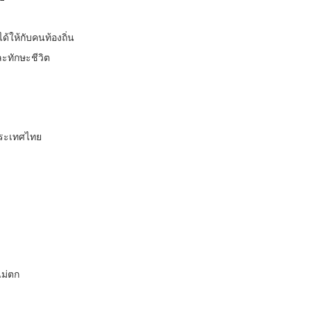
้ให้กับคนท้องถิ่น
ละทักษะชีวิต
ประเทศไทย
ไม่ตก