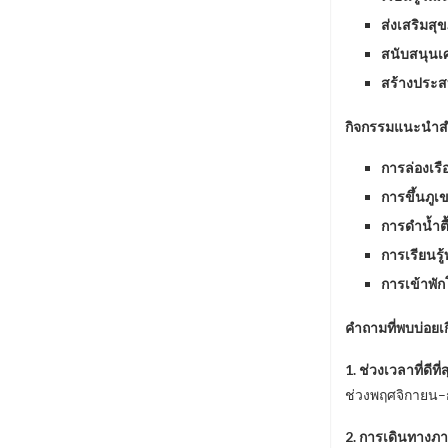
ส่งเสริมสุ
สนับสนุนเศ
สร้างประส
กิจกรรมแนะนำสำห
การล่องเรื
การขึ้นภู
การดำน้ำตื้
การเรียนร
การเข้าพั
คำถามที่พบบ่อยเ
1. ช่วงเวลาที่ดีท
ช่วงพฤศจิกายน–ก
2. การเดินทาง