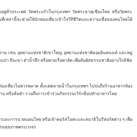
ยอยู่ทั่วประเทศ วัดพระแก้วในกรุงเทพฯ วัดพระธาตุเชียงใหม่ หรือวัดพระ
หล่านี้จะช่วยให้นักท่องเที่ยวเข้าใจวิถีชีวิตและความเชื่อของคนไทยได้
ยงาม เช่น อุทยานแห่งชาติเขาใหญ่ อุทยานแห่งชาติดอยอินทนนท์ และหมู่
ินป่า ปีนเขา ดำน้ำลึก หรือพายเรือคายัค เพื่อสัมผัสธรรมชาติอย่างใกล้ชิด
ท่องเที่ยวไม่ควรพลาด ตั้งแต่ตลาดน้ำในกรุงเทพฯ ไปจนถึงร้านอาหารท้อง
ยวหวาน หรือส้มตำ รวมถึงการเข้าร่วมกิจกรรมเวิร์กช็อปทำอาหารไทย
สปาและการนวดแผนไทย หรือเข้าคอร์สโยคะและสมาธิในรีสอร์ตต่าง ๆ เพื่อ
ปรแกรมสุขภาพครบวงจร