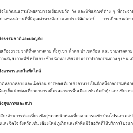
่สนใจในวัฒนธรรมไทยสามารถเยี่ยมชมวัด วัง และพิพิธภัณฑ์ต่าง ๆ ที่กระจา
ย่างของสถานที่ที่มีคุณค่าทางศิลปะและประวัติศาสตร์ การเยี่ยมชมสถานที่เ
วเชิงธรรมชาติและผจญภัย
่อเรื่องธรรมชาติที่หลากหลาย ทั้งภูเขา น้ำตก ป่าเขตร้อน และชายหาดสว
เกาะสมุย เกาะพีพี หรือเกาะช้าง นักท่องเที่ยวสามารถทำกิจกรรมต่าง ๆ เช่น เด
วเชิงอาหารและไลฟ์สไตล์
ิหลากหลายและเผ็ดร้อน การท่องเที่ยวเชิงอาหารเป็นอีกหนึ่งกิจกรรมที่นัก
รือภูเก็ต นักท่องเที่ยวสามารถลิ้มรสอาหารพื้นเมือง เช่น ต้มยำกุ้ง แกงเขี
วเชิงสุขภาพและสปา
เสียงด้านการท่องเที่ยวเชิงสุขภาพ นักท่องเที่ยวสามารถเข้าร่วมโปรแกรม
และจิตใจ จังหวัดเช่น เชียงใหม่ ภูเก็ต และหัวหินมีรีสอร์ตที่ให้บริการโ