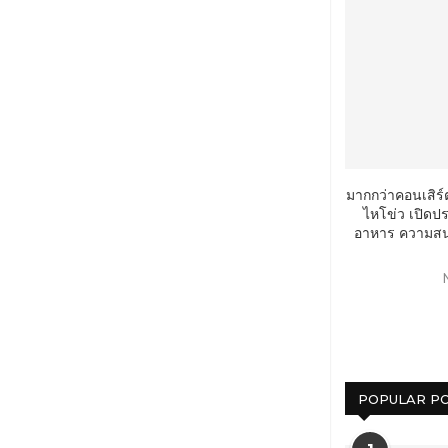
มากกว่าคอนเสิร์ต
ไหโข่ว เปิดป
อาหาร ความสนุ
POPULAR P