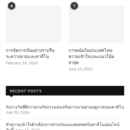
6
7
การจัดการเงินอย่างราบรื่น
การพนันในประเทศไทย:
ระหว่างหวยและคาสิโน
ความเข้าใจและแนวโน้ม
ล่าสุด
February 14, 2026
June 10, 2025
RECENT POSTS
รับรางวัลที่ดีกว่าผ่านกิจกรรมส่งเสริมการขายตามฤดูกาลของคาสิโน
July 30, 2026
ทำความเข้าใจตัวเลือกการฝากเงินบนแพลตฟอร์มคาสิโนออนไลน์
วันนี้
June 16, 2026