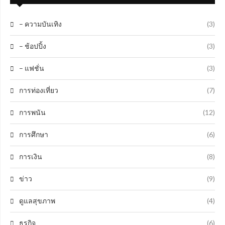
– ความบันเทิง
(3)
– ช้อปปิ้ง
(3)
– แฟชั่น
(3)
การท่องเที่ยว
(7)
การพนัน
(12)
การศึกษา
(6)
การเงิน
(8)
ข่าว
(9)
ดูแลสุขภาพ
(4)
ธุรกิจ
(6)