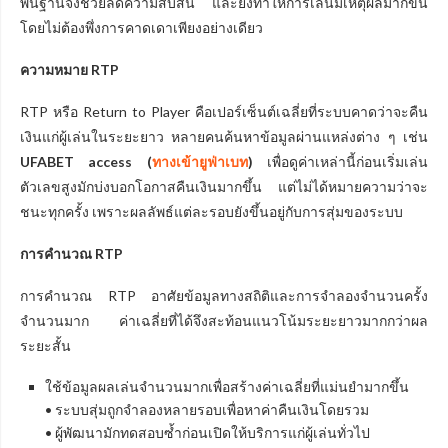
พื้นฐานจึงช่วยลดความสับสน และยังทำให้การเล่นมีเหตุผลมากขึ้น
โดยไม่ต้องพึ่งการคาดเดาเพียงอย่างเดียว
ความหมาย
RTP
RTP หรือ Return to Player คือเปอร์เซ็นต์เฉลี่ยที่ระบบคาดว่าจะคืน
เงินแก่ผู้เล่นในระยะยาว หลายคนค้นหาข้อมูลผ่านแหล่งต่าง ๆ เช่น
UFABET access (
ทางเข้ายูฟ่าเบท
)
เพื่อดูค่าเหล่านี้ก่อนเริ่มเล่น
ตัวเลขสูงมักบ่งบอกโอกาสคืนเงินมากขึ้น แต่ไม่ได้หมายความว่าจะ
ชนะทุกครั้ง เพราะผลลัพธ์แต่ละรอบยังขึ้นอยู่กับการสุ่มของระบบ
การคำนวณ
RTP
การคำนวณ RTP อาศัยข้อมูลทางสถิติและการจำลองจำนวนครั้ง
จำนวนมาก ค่าเฉลี่ยที่ได้จึงสะท้อนแนวโน้มระยะยาวมากกว่าผล
ระยะสั้น
ใช้ข้อมูลผลเล่นจำนวนมากเพื่อสร้างค่าเฉลี่ยที่แม่นยำมากขึ้น
• ระบบสุ่มถูกจำลองหลายรอบเพื่อหาค่าคืนเงินโดยรวม
• ผู้พัฒนามักทดสอบซ้ำก่อนเปิดให้บริการแก่ผู้เล่นทั่วไป