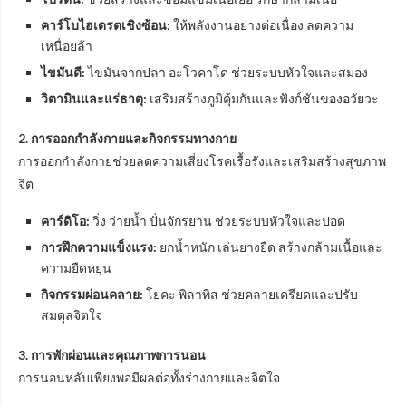
คาร์โบไฮเดรตเชิงซ้อน:
ให้พลังงานอย่างต่อเนื่อง ลดความ
เหนื่อยล้า
ไขมันดี:
ไขมันจากปลา อะโวคาโด ช่วยระบบหัวใจและสมอง
วิตามินและแร่ธาตุ:
เสริมสร้างภูมิคุ้มกันและฟังก์ชันของอวัยวะ
2. การออกกำลังกายและกิจกรรมทางกาย
การออกกำลังกายช่วยลดความเสี่ยงโรคเรื้อรังและเสริมสร้างสุขภาพ
จิต
คาร์ดิโอ:
วิ่ง ว่ายน้ำ ปั่นจักรยาน ช่วยระบบหัวใจและปอด
การฝึกความแข็งแรง:
ยกน้ำหนัก เล่นยางยืด สร้างกล้ามเนื้อและ
ความยืดหยุ่น
กิจกรรมผ่อนคลาย:
โยคะ พิลาทิส ช่วยคลายเครียดและปรับ
สมดุลจิตใจ
3. การพักผ่อนและคุณภาพการนอน
การนอนหลับเพียงพอมีผลต่อทั้งร่างกายและจิตใจ