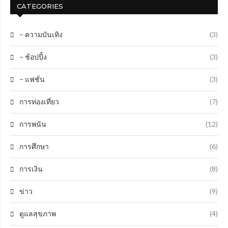
CATEGORIES
– ความบันเทิง
(3)
– ช้อปปิ้ง
(3)
– แฟชั่น
(3)
การท่องเที่ยว
(7)
การพนัน
(12)
การศึกษา
(6)
การเงิน
(8)
ข่าว
(9)
ดูแลสุขภาพ
(4)