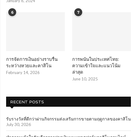
January 6, 2024
6
7
การจัดการเงินอย่างราบรื่น
การพนันในประเทศไทย:
ระหว่างหวยและคาสิโน
ความเข้าใจและแนวโน้ม
ล่าสุด
February 14, 2026
June 10, 2025
RECENT POSTS
รับรางวัลที่ดีกว่าผ่านกิจกรรมส่งเสริมการขายตามฤดูกาลของคาสิโน
July 30, 2026