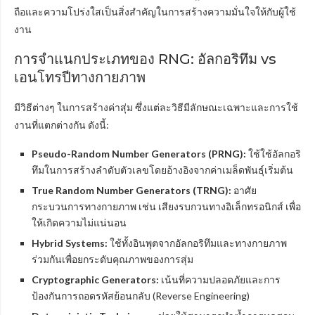
ถือและความโปร่งใสเป็นสิ่งสำคัญในการสร้างความมั่นใจให้กับผู้ใช้
งาน
การจำแนกประเภทของ RNG: อัลกอริทึม vs
เอนโทรปีทางกายภาพ
มีวิธีต่างๆ ในการสร้างค่าสุ่ม ซึ่งแต่ละวิธีมีลักษณะเฉพาะและการใช้
งานที่แตกต่างกัน ดังนี้:
Pseudo-Random Number Generators (PRNG):
ใช้ใช้อัลกอริ
ทึมในการสร้างลำดับตัวเลขโดยอ้างอิงจากค่าเมล็ดพันธุ์เริ่มต้น
True Random Number Generators (TRNG):
อาศัย
กระบวนการทางกายภาพ เช่น เสียงรบกวนทางอิเล็กทรอนิกส์ เพื่อ
ให้เกิดความไม่แน่นอน
Hybrid Systems:
ใช้ทั้งอินพุตจากอัลกอริทึมและทางกายภาพ
ร่วมกันเพื่อยกระดับคุณภาพของการสุ่ม
Cryptographic Generators:
เน้นที่ความปลอดภัยและการ
ป้องกันการถอดรหัสย้อนกลับ (Reverse Engineering)