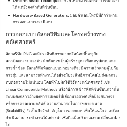
Deterministic Techniques:
ช่วยให้สามารถทำซ้ำการทดสอบ
ได้ แต่ยังคงลำดับที่ซับซ้อน
Hardware-Based Generators:
มอบค่าเอนโทรปีที่ดีกว่าผ่าน
การออกแบบวงจรพิเศษ
การออกแบบอัลกอริทึมและโครงสร้างทาง
คณิตศาสตร์
อัลกอริทึม RNG จะมีประสิทธิภาพมากหรือน้อยขึ้นอยู่กับ
สถาปัตยกรรมของมัน นักพัฒนาเป็นผู้สร้างสูตรเพื่อลดรูปแบบและ
การซ้ำซ้อน อัลกอริทึมที่ออกแบบมาอย่างดีจะมีความเร็วควบคู่ไปกับ
การสุ่ม และสามารถทำงานได้อย่างมีประสิทธิภาพโดยไม่ส่งผลกระ
ทบต่อความไม่แน่นอน โดยทั่วไปมักใช้วิธีทางคณิตศาสตร์ เช่น
Linear Congruential Methods หรือวิธีการเข้ารหัสที่ซับซ้อนกว่านั้น
ระบบดังกล่าวอ้างอิงพารามิเตอร์ที่เลือกมาอย่างดีเพื่อป้องกันวงจร
หรือการคาดเดาผลลัพธ์ ความสามารถในการขยายขนาด
(Scalability) ยังเป็นปัจจัยสำคัญในการออกแบบเพื่อให้แน่ใจว่าเครื่อง
กำเนิดสามารถทำงานได้อย่างน่าเชื่อถือเมื่อปริมาณงานเปลี่ยนแปลง
ไป